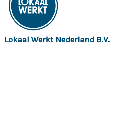
Lokaal Werkt Nederland B.V.
Hoofdkantoor:
Torenallee 20
5617 BC Eindhoven
info@lokaal-werkt.nl
© Copyright 2026 Lokaal Werkt -
Disclaimer
-
Privacybeleid
-
Algemene voorwaarden