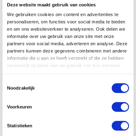
aansprakelijkheid aanvaard. Geen overeenkomst
Deze website maakt gebruik van cookies
komt tot stand op basis van dergelijke fouten. De
We gebruiken cookies om content en advertenties te
inhoud van de website wordt gedeeltelijk langs
personaliseren, om functies voor social media te bieden
geautomatiseerde weg verkregen waar Lokaal
en om ons websiteverkeer te analyseren. Ook delen we
Werkt geen inhoudelijk toezicht en beheer op
informatie over uw gebruik van onze site met onze
heeft.
partners voor social media, adverteren en analyse. Deze
Lokaal Werkt doet haar uiterste best deze inhoud
partners kunnen deze gegevens combineren met andere
zo vaak mogelijk te actualiseren en/of aan te
informatie die u aan ze heeft verstrekt of die ze hebben
vullen. Desondanks is het mogelijk dat deze
verzameld op basis van uw gebruik van hun services.
inhoud onvolledig, achterhaald en/of onjuist is.
Voor op de Website opgenomen hyperlinks naar
Toestemmingsselectie
websites of diensten van derden kan Lokaal Werkt
Noodzakelijk
nimmer aansprakelijkheid aanvaarden.
Voorkeuren
AUTEURSRECHTEN
Alle content op Lokaal Werkt is auteursrechtelijk
Statistieken
beschermd. Niets op deze website mag zonder