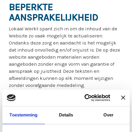
BEPERKTE
AANSPRAKELIJKHEID
Lokaal Werkt spant zich in om de inhoud van de
Website zo vaak mogelijk te actualiseren.
Ondanks deze zorg en aandacht is het mogelijk
dat inhoud onvolledig en/of onjuist is. De op deze
website aangeboden materialen worden
aangeboden zonder enige vorm van garantie of
aanspraak op juistheid. Deze teksten en
afbeeldingen kunnen op elk moment wijzigen
zonder voorafgaande mededeling.
In het bijzonder zijn alle prijzen maar ook alle
alndere inhoud op deze website en de websites
waar wij naar toe hyperlinken onder voorbehoud
Toestemming
Details
Over
van type-, schrijf- en programmeerfouten. Voor de
gevolgen van dergelijke fouten wordt geen