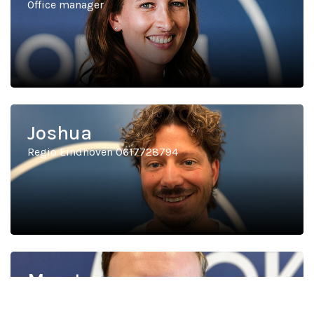
Office manager
Joshua
Regio Eindhoven 0617728794
Maarten
Regio Amsterdam & Utrecht 0635628555