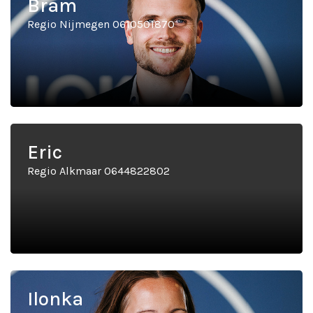
Bram
Regio Nijmegen 0610501870
Eric
Regio Alkmaar 0644822802
Ilonka