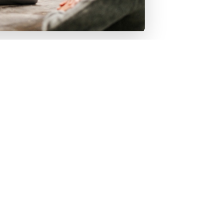
fessioneel, komen onze afspraken na en
verwacht.
e zorgen voor korte lijntjes. In dit
n of onze investering zich terugbetaalt.