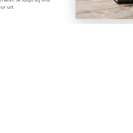
ur uit.
j zijn zelf verantwoordelijk voor wat we doen. We zijn pro
anders de schuld wanneer iets niet gaat zoals we hadden 
oven in laagdrempelig contact. We blijven altijd onszelf en w
n open.
n
:
Wij investeren in mensen. Ook wanneer we niet zeker wete
 in onszelf.