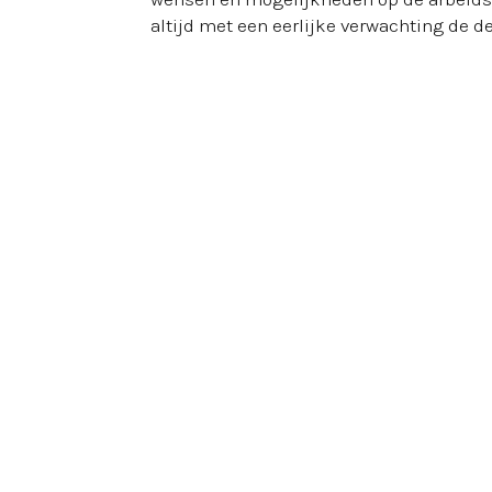
altijd met een eerlijke verwachting de de
kernwaarden
Onze
We nemen onze verantwoordelijkheid:
Wi
zijn betrouwbaar. We geven niet iemand 
We zijn transparant en duidelijk:
Wij gel
contact zijn we duidelijk, transparant e
We hebben vertrouwen en zijn betrokke
We hebben vertrouwen in anderen, en ook