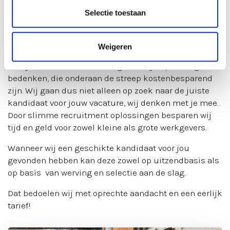
werven en selecteren van kandidaten, maar kunnen je
Selectie toestaan
ook helpen met het analyseren, inrichten en beheren
van je personeelsplanning.
Weigeren
Wij kijken kritisch naar jouw processen en behoeftes
en zijn daardoor in staat lange termijn oplossingen te
bedenken, die onderaan de streep kostenbesparend
zijn. Wij gaan dus niet alleen op zoek naar de juiste
kandidaat voor jouw vacature, wij denken met je mee.
Door slimme recruitment oplossingen besparen wij
tijd en geld voor zowel kleine als grote werkgevers.
Wanneer wij een geschikte kandidaat voor jou
gevonden hebben kan deze zowel op uitzendbasis als
op basis van werving en selectie aan de slag.
Dat bedoelen wij met oprechte aandacht en een eerlijk
tarief!