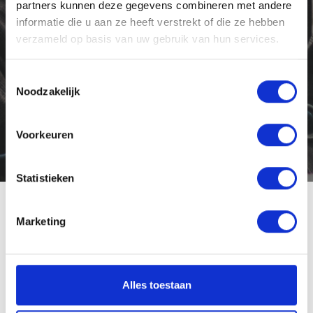
partners kunnen deze gegevens combineren met andere
informatie die u aan ze heeft verstrekt of die ze hebben
verzameld op basis van uw gebruik van hun services.
Toestemmingsselectie
Noodzakelijk
Voorkeuren
Statistieken
Marketing
Één lokale partner voor al
jouw vraagstukken;
dat is Lokaal Werkt.
Alles toestaan
Wij hebben niet alleen jarenlange ervaring met het