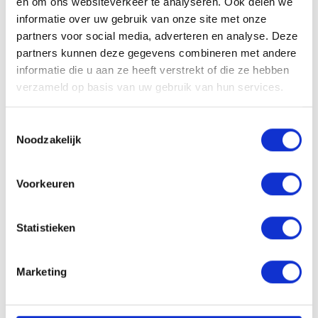
en om ons websiteverkeer te analyseren. Ook delen we
informatie over uw gebruik van onze site met onze
partners voor social media, adverteren en analyse. Deze
partners kunnen deze gegevens combineren met andere
VACATURE DELEN
informatie die u aan ze heeft verstrekt of die ze hebben
verzameld op basis van uw gebruik van hun services.
Toestemmingsselectie
Sollicitatieprocedure
Noodzakelijk
Voorkeuren
1
SOLLICITATIE BEOORDELEN
Statistieken
Marketing