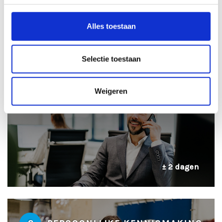
Alles toestaan
± 24 uur
Selectie toestaan
2
TELEFONISCHE INTAKE
Weigeren
± 2 dagen