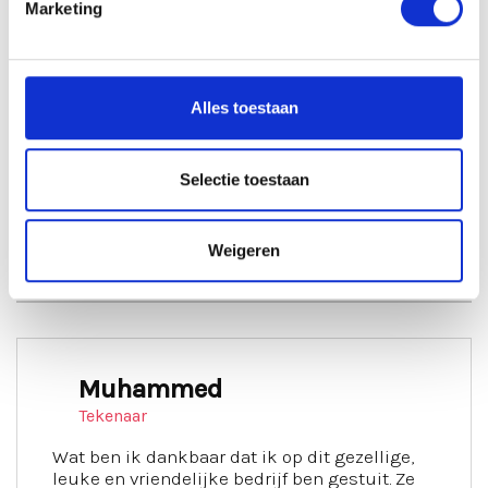
Marketing
Solliciteren
Alles toestaan
Selectie toestaan
VACATURE DELEN
Weigeren
Wat collega's vertellen
Muhammed
Tekenaar
Wat ben ik dankbaar dat ik op dit gezellige,
leuke en vriendelijke bedrijf ben gestuit. Ze