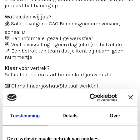
je zoekt het handig op
Wat bieden wij jou?
💰 Salaris volgens CAO Beroepsgoederenvervoer,
schaal D
💬 Een informele, gezellige werksfeer
🎯 Veel afwisseling – geen dag (of rit) is hetzelfde
📍 Een betrokken team dat je kent bij naam, geen
nummertje
Klaar voor vertrek?
Solliciteer nu en start binnenkort jouw route!
📧 Of mail naar joshua
@lokaal-werkt.nl
Let op: deze baan bevat vrijheid, verantwoordelijkheid
en veel asfalt. Alleen geschikt voor chauffeurs met
drive.
Toestemming
Details
Over
Deze website maakt gebruik van cookies