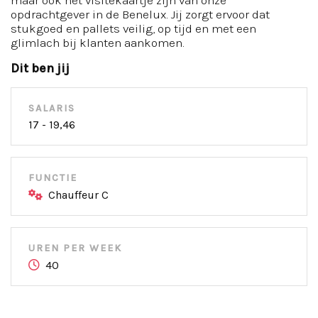
maar ook het visitekaartje zijn van onze
opdrachtgever in de Benelux. Jij zorgt ervoor dat
stukgoed en pallets veilig, op tijd en met een
glimlach bij klanten aankomen.
Dit ben jij
SALARIS
17 - 19,46
FUNCTIE
Chauffeur C
UREN PER WEEK
40