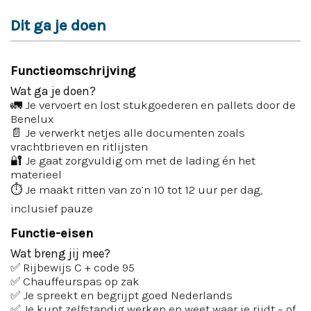
Dit ga je doen
Functieomschrijving
Wat ga je doen?
🚛 Je vervoert en lost stukgoederen en pallets door de
Benelux
📄 Je verwerkt netjes alle documenten zoals
vrachtbrieven en ritlijsten
🔐 Je gaat zorgvuldig om met de lading én het
materieel
⏱️ Je maakt ritten van zo’n 10 tot 12 uur per dag,
inclusief pauze
Functie-eisen
Wat breng jij mee?
✅ Rijbewijs C + code 95
✅ Chauffeurspas op zak
✅ Je spreekt en begrijpt goed Nederlands
✅ Je kunt zelfstandig werken en weet waar je rijdt – of