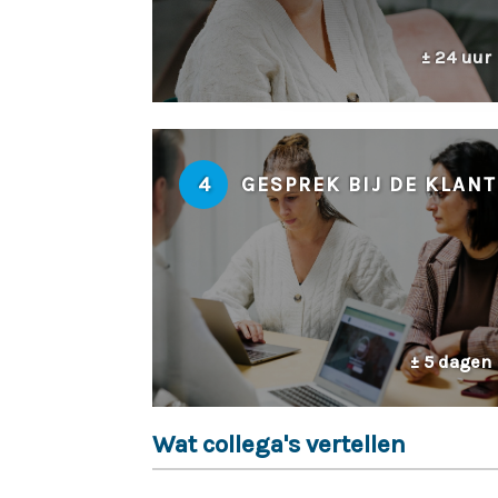
± 24 uur
4
GESPREK BIJ DE KLANT
± 5 dagen
Wat collega's vertellen