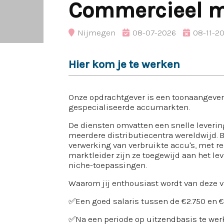
Commercieel m
Nijmegen
08-07-2026
08-11-2
Hier kom je te werken
Onze opdrachtgever is een toonaangeven
gespecialiseerde accumarkten.
De diensten omvatten een snelle leverin
meerdere distributiecentra wereldwijd. 
verwerking van verbruikte accu's, met re
marktleider zijn ze toegewijd aan het le
niche-toepassingen.
Waarom jij enthousiast wordt van deze v
✅Een goed salaris tussen de €2.750 en 
✅Na een periode op uitzendbasis te werk