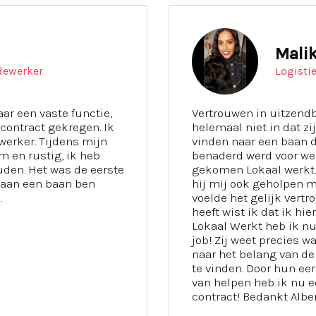
Mali
dewerker
Logisti
ar een vaste functie,
Vertrouwen in uitzendb
contract gekregen. Ik
helemaal niet in dat z
erker. Tijdens mijn
vinden naar een baan di
m en rustig, ik heb
benaderd werd voor werk
uden. Het was de eerste
gekomen Lokaal werkt. 
u aan een baan ben
hij mij ook geholpen 
.
voelde het gelijk vertro
heeft wist ik dat ik hie
Lokaal Werkt heb ik nu
job! Zij weet precies wa
naar het belang van d
te vinden. Door hun ee
van helpen heb ik nu e
contract! Bedankt Alber