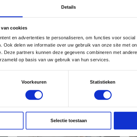
ip naar het buitenland om zo de moederorganisatie
Details
oorkeur gaat daarom uit naar kandidaten uit
 van cookies
liciteer dan direct! Of neem contact op met Bram.
ent en advertenties te personaliseren, om functies voor social
ram@lokaal-werkt.nl
. Ook delen we informatie over uw gebruik van onze site met on
e. Deze partners kunnen deze gegevens combineren met andere i
erzameld op basis van uw gebruik van hun services.
Voorkeuren
Statistieken
2
TELEFONISCHE INTAKE
Selectie toestaan