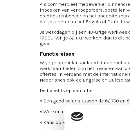
Als commercieel medewerker binnendiens
inboeken van verkooporders, opstellen 
crediteurenbeheer en het ondersteunen v
dat je klanten in het Engels of Duits te 
Je werkdagen bij een 40-urige werkweek
17:00u. WIl je 32 uur werken, dan is dit
goed.
Functie-eisen
Wij zijn op zoek naar kandidaten met eni
werkzaamheden zijn het invoeren van o
offertes. In verband met de internatione
Nederlands ook de Engelse en Duitse taa
De benefits op een rijtje:
√ Een goed salaris tussen de €2.750 en
√ Werken in dagdienst
√ Kans op een eindejaarsbonus