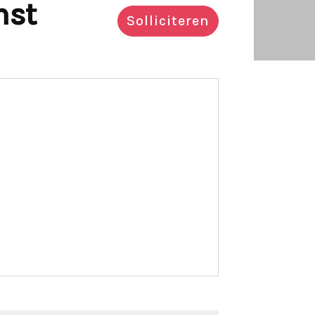
nst
Solliciteren