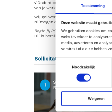
√ Onderdeel van je onboarding is een tr
Toestemming
van je werkgever te leren kennen
Wij geloven in Lokale oplossingen, de v
Nijmegen of directe omgeving.
Deze website maakt gebruik
Begin jij 2025 met een nieuwe baan?
Sol
We gebruiken cookies om cont
Hij is bereikbaar via 06 10 50 18 70 of b
websiteverkeer te analyseren
media, adverteren en analys
verstrekt of die ze hebben v
Sollicitatieprocedure
Toestemmingsselectie
Noodzakelijk
SOLLICITATIE
1
BEOORDELEN
Weigeren