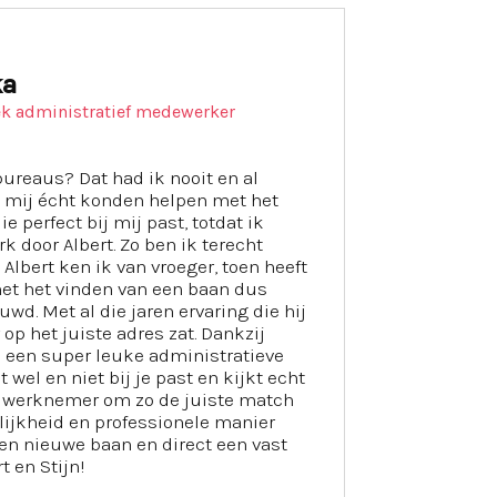
ka
ek administratief medewerker
ureaus? Dat had ik nooit en al
ij mij écht konden helpen met het
e perfect bij mij past, totdat ik
 door Albert. Zo ben ik terecht
Albert ken ik van vroeger, toen heeft
met het vinden van een baan dus
uwd. Met al die jaren ervaring die hij
r op het juiste adres zat. Dankzij
 een super leuke administratieve
t wel en niet bij je past en kijkt echt
e werknemer om zo de juiste match
rlijkheid en professionele manier
en nieuwe baan en direct een vast
t en Stijn!