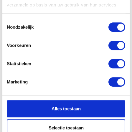
verzameld op basis van uw gebruik van hun services.
Toestemmingsselectie
1
SOLLICITATIE BEOORDELEN
Noodzakelijk
Voorkeuren
Statistieken
± 24 uur
Marketing
2
TELEFONISCHE INTAKE
Alles toestaan
Selectie toestaan