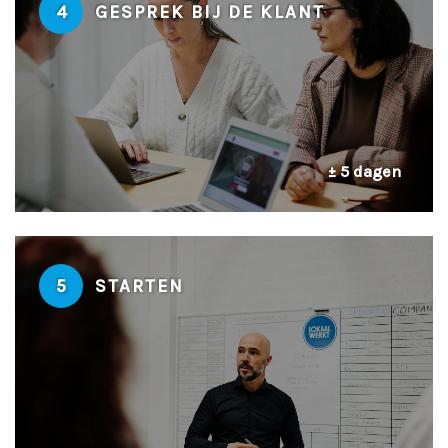
4
GESPREK BIJ DE KLANT
± 5 dagen
5
STARTEN