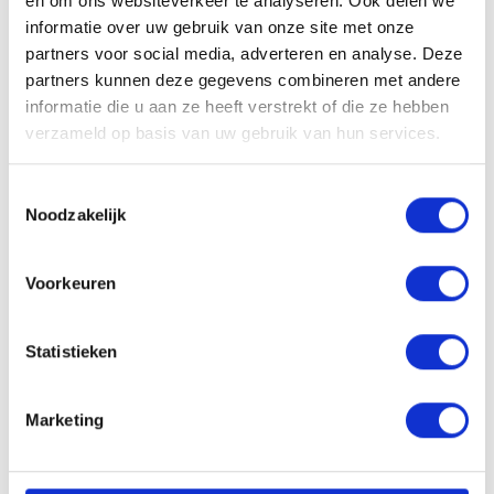
en om ons websiteverkeer te analyseren. Ook delen we
informatie over uw gebruik van onze site met onze
partners voor social media, adverteren en analyse. Deze
partners kunnen deze gegevens combineren met andere
VACATURE DELEN
informatie die u aan ze heeft verstrekt of die ze hebben
verzameld op basis van uw gebruik van hun services.
Toestemmingsselectie
Sollicitatieprocedure
Noodzakelijk
Voorkeuren
1
SOLLICITATIE BEOORDELEN
Statistieken
Marketing