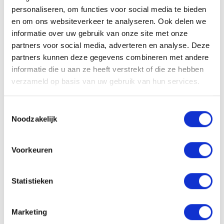
✅ Reiskostenvergoeding van €0,21 per km (vanaf 10
personaliseren, om functies voor social media te bieden
km enkele reis)
✅ 25 vakantiedagen bij fulltime dienstverband
en om ons websiteverkeer te analyseren. Ook delen we
✅ Overwerk- en weekendtoeslagen volgens cao
informatie over uw gebruik van onze site met onze
✅ Start via uitzendbasis, met uitzicht op vaste
partners voor social media, adverteren en analyse. Deze
aanstelling
partners kunnen deze gegevens combineren met andere
Functie-eisen
informatie die u aan ze heeft verstrekt of die ze hebben
verzameld op basis van uw gebruik van hun services.
Wat vragen we van jou?
– Ervaring met heftruckrijden én specifiek met een
vatenklem
Toestemmingsselectie
– Je spreekt en leest Nederlands
Noodzakelijk
– Je bent betrouwbaar, zelfstandig en werkt
nauwkeurig
– Je voelt je verantwoordelijk voor een veilige
Voorkeuren
werkomgeving
Klaar voor deze koude maar knallende kans?
Statistieken
Solliciteer dan vandaag nog. Bram vertelt je graag
meer.
📞 Bel of app Bram via 06 10 50 18 70
Marketing
📧 Of mail naar
bram@lokaal-werkt.nl