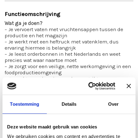
Functieomschrijving
Wat ga je doen?
– Je vervoert vaten met vruchtensappen tussen de
productie en het magazijn
– Je werkt met een heftruck met vatenklem, dus
ervaring hiermee is belangrijk
– Je leest orderbonnen in het Nederlands en weet
precies wat waar naartoe moet
– Je zorgt voor een veilige, nette werkomgeving in een
foodproductieomgeving
– Je werkt nauwkeurig en volgens strikte
hygiëneregels
Wat bieden we jou?
✅ Salaris tussen de €2.800 en €2.900 per maand (incl.
Toestemming
Details
Over
ploegentoeslag van 11,8%)
✅ Fulltime werkweek van 40 uur, van maandag t/m
vrijdag
✅ 2-ploegendienst: van 05.00 tot 14.00 en van 14.00 tot
Deze website maakt gebruik van cookies
23.00
We gebruiken cookies om content en advertenties te