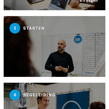
± 5 dagen
5
STARTEN
6
BEGELEIDING