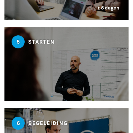
± 5 dagen
5
STARTEN
6
BEGELEIDING