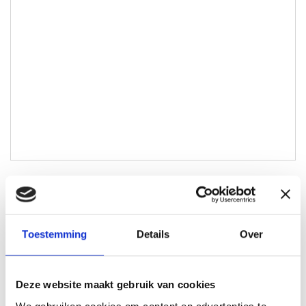
Maarten Joosten
Lokale Partner Amsterdam
Toestemming
Details
Over
maarten@lokaal-werkt.nl
0635628555
Deze website maakt gebruik van cookies