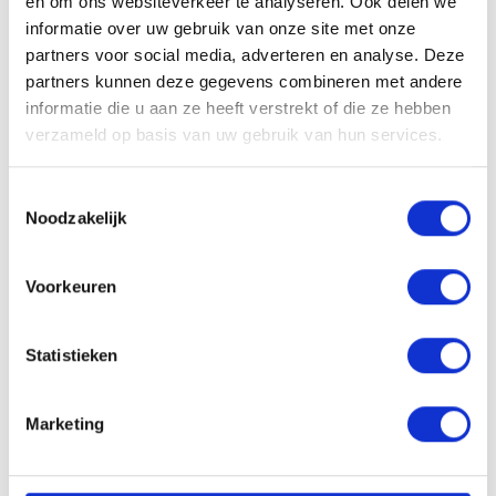
en om ons websiteverkeer te analyseren. Ook delen we
informatie over uw gebruik van onze site met onze
partners voor social media, adverteren en analyse. Deze
partners kunnen deze gegevens combineren met andere
VACATURE DELEN
informatie die u aan ze heeft verstrekt of die ze hebben
verzameld op basis van uw gebruik van hun services.
Toestemmingsselectie
Sollicitatieprocedure
Noodzakelijk
Voorkeuren
1
SOLLICITATIE BEOORDELEN
Statistieken
Marketing