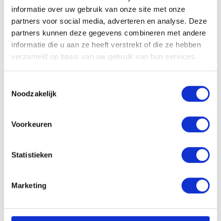
Solliciteren
informatie over uw gebruik van onze site met onze
partners voor social media, adverteren en analyse. Deze
partners kunnen deze gegevens combineren met andere
informatie die u aan ze heeft verstrekt of die ze hebben
VACATURE DELEN
verzameld op basis van uw gebruik van hun services.
Toestemmingsselectie
Noodzakelijk
Sollicitatieprocedure
Voorkeuren
Statistieken
1
SOLLICITATIE BEOORDELEN
Marketing