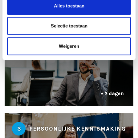
Alles toestaan
± 24 uur
Selectie toestaan
2
TELEFONISCHE INTAKE
Weigeren
± 2 dagen
3
PERSOONLIJKE KENNISMAKING