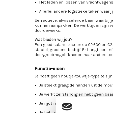
Het laden en lossen van vrachtwagen
Allerlei andere logistieke taken waar ji
Een actieve, afwisselende baan waarbij
kunnen aanpakken. De werktijden zijn va
doordeweeks.
Wat bieden wij jou?
Een goed salaris tussen de €2.600 en €2
stabiel, groeiend bedrijf. Er hangt een inf
doorgroeimogelijkheden naar andere tec
Functie-eisen
Je hoeft geen houtje-touwtje-type te zijn
Je steekt graag de handen uit de mo
Je werkt zelfstandig en hebt geen baa
Je rijdt met gemak en plezier op een h
Je hebt gevoel voor ruimte en overzich