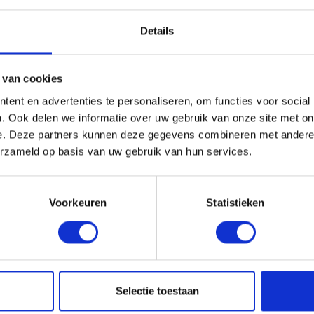
Details
egen of zon, jij staat je mannetje (of vrouwtje)
baan zijn!
We komen graag met je in contact.
 van cookies
 Joshua. Hij is bereikbaar via joshua
@lokaal-
ent en advertenties te personaliseren, om functies voor social
. Ook delen we informatie over uw gebruik van onze site met on
e. Deze partners kunnen deze gegevens combineren met andere i
erzameld op basis van uw gebruik van hun services.
Voorkeuren
Statistieken
2
TELEFONISCHE INTAKE
Selectie toestaan