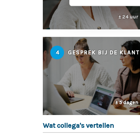
± 24 uur
4
GESPREK BIJ DE KLANT
± 5 dagen
Wat collega's vertellen