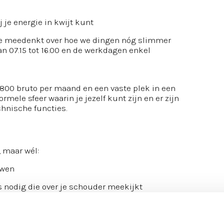
s
j je energie in kwijt kunt
 je meedenkt over hoe we dingen nóg slimmer
n 07.15 tot 16.00 en de werkdagen enkel
.800 bruto per maand en een vaste plek in een
ormele sfeer waarin je jezelf kunt zijn en er zijn
hnische functies.
, maar wél:
uwen
s nodig die over je schouder meekijkt
eftruck (certificaat? Mooi! Anders regelen we dat.)
t