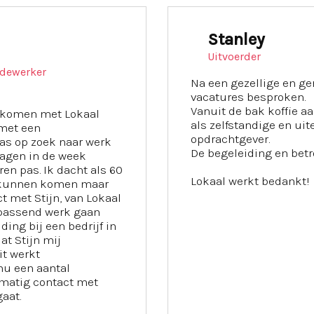
Stanley
Uitvoerder
dewerker
Na een gezellige en ge
vacatures besproken.
Vanuit de bak koffie a
gekomen met Lokaal
als zelfstandige en uite
 met een
opdrachtgever.
as op zoek naar werk
De begeleiding en betr
dagen in de week
en pas. Ik dacht als 60
Lokaal werkt bedankt!
e kunnen komen maar
ct met Stijn, van Lokaal
r passend werk gaan
ding bij een bedrijf in
at Stijn mij
it werkt
nu een aantal
lmatig contact met
aat.