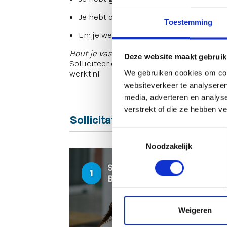
Je hebt oog voor veiligheid
Toestemming
En: je werkt graag in de buitenlucht – r
Hout je vast – dit kan zomaar je nieuwe 
Deze website maakt gebruik
Solliciteer direct of neem contact op met
werkt.nl
We gebruiken cookies om cont
websiteverkeer te analyseren
media, adverteren en analys
verstrekt of die ze hebben v
Sollicitatieprocedure
Toestemmingsselectie
Noodzakelijk
SOLLICITATIE
1
BEOORDELEN
Weigeren