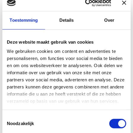
Toestemming
Details
Over
Deze website maakt gebruik van cookies
We gebruiken cookies om content en advertenties te
personaliseren, om functies voor social media te bieden
en om ons websiteverkeer te analyseren. Ook delen we
informatie over uw gebruik van onze site met onze
Bram Maters
partners voor social media, adverteren en analyse. Deze
Lokale Partner Wijchen
partners kunnen deze gegevens combineren met andere
bram@lokaal-werkt.nl
informatie die u aan ze heeft verstrekt of die ze hebben
06-10501870
verzameld op basis van uw gebruik van hun services.
Toestemmingsselectie
Noodzakelijk