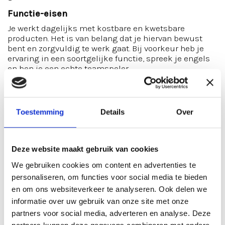
Functie-eisen
Je werkt dagelijks met kostbare en kwetsbare
producten. Het is van belang dat je hiervan bewust
bent en zorgvuldig te werk gaat. Bij voorkeur heb je
ervaring in een soortgelijke functie, spreek je engels
en ben je een echte teamspeler.
In ruil voor dit alles bieden we je een salaris rond de
€2.600 per maand. Je komt te werken bij een hele fijne
en stabiele werkgever die van iedere werkdag een
Toestemming
Details
Over
feestje maakt.
Interesse gewekt?
Solliciteer dan direct of neem
contact op met Joshua via joshua@lokaal-werkt.nl
Deze website maakt gebruik van cookies
We gebruiken cookies om content en advertenties te
personaliseren, om functies voor social media te bieden
en om ons websiteverkeer te analyseren. Ook delen we
informatie over uw gebruik van onze site met onze
partners voor social media, adverteren en analyse. Deze