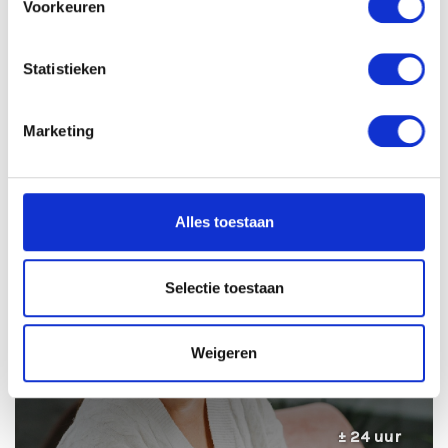
Voorkeuren
VACATURE DELEN
Statistieken
Marketing
Sollicitatieprocedure
Alles toestaan
1
SOLLICITATIE BEOORDELEN
Selectie toestaan
Weigeren
± 24 uur