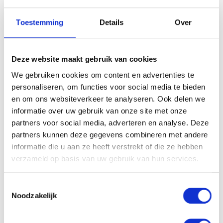
Toestemming
Details
Over
Deze website maakt gebruik van cookies
We gebruiken cookies om content en advertenties te
personaliseren, om functies voor social media te bieden
en om ons websiteverkeer te analyseren. Ook delen we
Bram Maters
informatie over uw gebruik van onze site met onze
Lokale Partner Wijchen
partners voor social media, adverteren en analyse. Deze
bram@lokaal-werkt.nl
partners kunnen deze gegevens combineren met andere
06-10501870
informatie die u aan ze heeft verstrekt of die ze hebben
verzameld op basis van uw gebruik van hun services.
Toestemmingsselectie
Noodzakelijk
Solliciteren