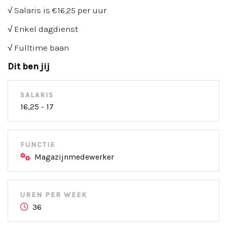
√ Salaris is €16,25 per uur
√ Enkel dagdienst
√ Fulltime baan
Dit ben jij
SALARIS
16,25 - 17
FUNCTIE
Magazijnmedewerker
UREN PER WEEK
36