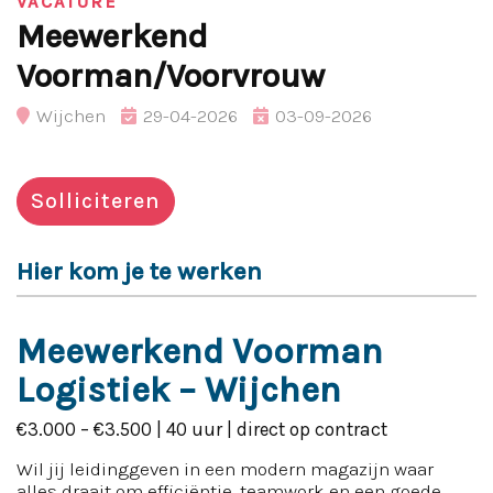
VACATURE
Meewerkend
Voorman/Voorvrouw
Wijchen
29-04-2026
03-09-2026
Solliciteren
Hier kom je te werken
Meewerkend Voorman
Logistiek – Wijchen
€3.000 – €3.500 | 40 uur | direct op contract
Wil jij leidinggeven in een modern magazijn waar
alles draait om efficiëntie, teamwork en een goede