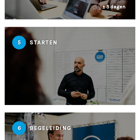
± 5 dagen
5
STARTEN
6
BEGELEIDING