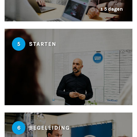
± 5 dagen
5
STARTEN
6
BEGELEIDING