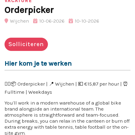
VACATURE
Orderpicker
Wijchen
10-06-2026
10-10-2026
Solliciteren
Hier kom je te werken
🚴‍♂️📦 Orderpicker | 📍 Wijchen | 💶 €15,87 per hour | ⏰
Fulltime | Weekdays
You’ll work in a modern warehouse of a global bike
brand alongside an international team. The
atmosphere is straightforward and team-focused.
During breaks, you can relax in the canteen or burn off
extra energy with table tennis, table football or the on-
site gym.