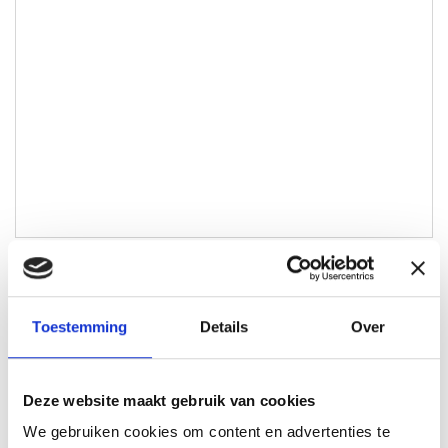
Bram Maters
Toestemming
Details
Over
Lokale Partner Wijchen
bram@lokaal-werkt.nl
06-10501870
Deze website maakt gebruik van cookies
We gebruiken cookies om content en advertenties te