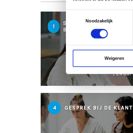
Toestemmingsselectie
Noodzakelijk
SOLLICITATIE
1
BEOORDELEN
Weigeren
± 24 uur
4
GESPREK BIJ DE KLANT