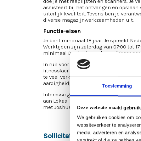
doe je met raaplijsten en scanners. Je v
assisteert bij het ontvangen en opslaan 
uiterlijk kwaliteit. Tevens ben je verant
diverse magazijnwerkzaamheden uit.
Functie-eisen
Je bent minimaal 18 jaar. Je spreekt Nede
Werktijden zijn zaterdag van 07:00 tot 17
minimaal 3 zaterdagen beschikbaar per
In ruil voor dit alles bieden wij jou een sa
fitnessfaciliteiten beschikbaar in het pa
te veel verklappen maar denk aan goeie f
aardigheidje tussendoor)
Toestemming
Interesse gewekt? Solliciteer dan direct
aan Lokaal Werkt. Ze zullen na je sollic
met Joshua via joshua
@lokaal-werkt.nl
Deze website maakt gebruik
We gebruiken cookies om cont
websiteverkeer te analyseren
media, adverteren en analys
Sollicitatieprocedure
verstrekt of die ze hebben v