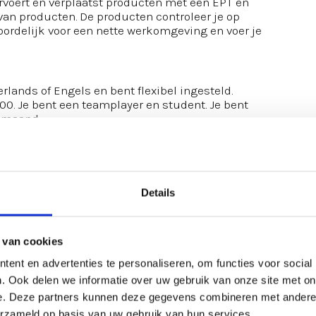
ervoert en verplaatst producten met een EPT en
van producten. De producten controleer je op
woordelijk voor een nette werkomgeving en voer je
rlands of Engels en bent flexibel ingesteld.
:00. Je bent een teamplayer en student. Je bent
 maand.
laris van €16,41 per uur. Er zijn gratis
nd. Verrassingen door het jaar heen (we willen niet
eesten, kerstcadeaus, lekkers op ’t werk,
Details
! Wij hebben onze werving en selectie uitbesteed
itatie contact met je opnemen . Of neem contact op
 van cookies
ent en advertenties te personaliseren, om functies voor social
. Ook delen we informatie over uw gebruik van onze site met on
e. Deze partners kunnen deze gegevens combineren met andere i
erzameld op basis van uw gebruik van hun services.