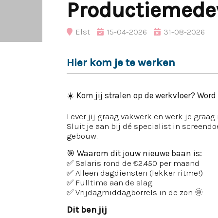
Productiemede
Elst
15-04-2026
31-08-2026
Hier kom je te werken
☀️ Kom jij stralen op de werkvloer? Wor
Lever jij graag vakwerk en werk je graa
Sluit je aan bij dé specialist in screend
gebouw.
🎯
Waarom dit jouw nieuwe baan is:
✅ Salaris rond de €2.450 per maand
✅ Alleen dagdiensten (lekker ritme!)
✅ Fulltime aan de slag
✅ Vrijdagmiddagborrels in de zon 🌞
Dit ben jij