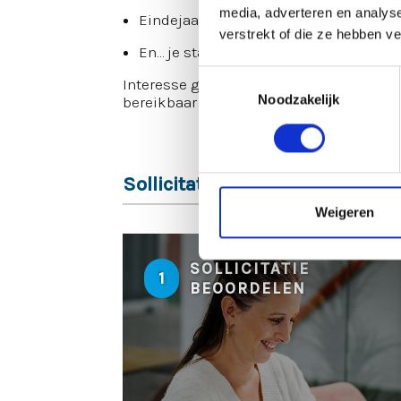
media, adverteren en analys
Eindejaarsuitkering 🎁
verstrekt of die ze hebben v
En… je staat in het zonnetje bij de vrij
Toestemmingsselectie
Interesse gewekt? Druk op de knop solli
Noodzakelijk
bereikbaar via 06 10 50 18 70 of bram@lo
Sollicitatieprocedure
Weigeren
SOLLICITATIE
1
BEOORDELEN