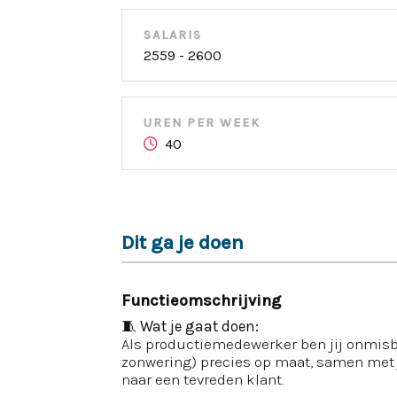
SALARIS
2559 - 2600
UREN PER WEEK
40
Dit ga je doen
Functieomschrijving
🧵
Wat je gaat doen:
Als productiemedewerker ben jij onmisbaa
zonwering) precies op maat, samen met je
naar een tevreden klant.