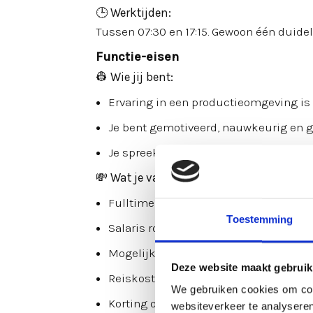
🕒
Werktijden:
Tussen 07:30 en 17:15. Gewoon één duideli
Functie-eisen
👷
Wie jij bent:
Ervaring in een productieomgeving 
Je bent gemotiveerd, nauwkeurig en g
Je spreekt Nederlands of Engels
💸
Wat je van ons krijgt:
Fulltime werk met vast ritme
Toestemming
Salaris rond de €2.450
Mogelijkheid tot extra uren in de zom
Deze website maakt gebruik
Reiskostenvergoeding
We gebruiken cookies om cont
Korting op ons assortiment
websiteverkeer te analyseren