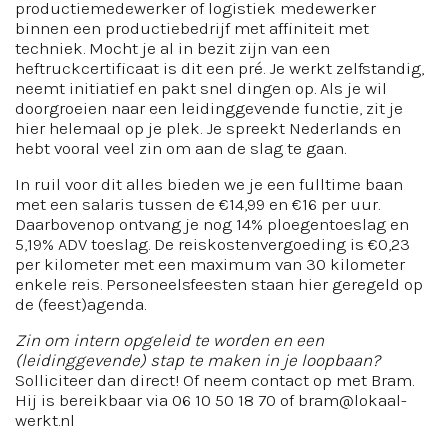
productiemedewerker of logistiek medewerker
binnen een productiebedrijf met affiniteit met
techniek. Mocht je al in bezit zijn van een
heftruckcertificaat is dit een pré. Je werkt zelfstandig,
neemt initiatief en pakt snel dingen op. Als je wil
doorgroeien naar een leidinggevende functie, zit je
hier helemaal op je plek. Je spreekt Nederlands en
hebt vooral veel zin om aan de slag te gaan.
In ruil voor dit alles bieden we je een fulltime baan
met een salaris tussen de €14,99 en €16 per uur.
Daarbovenop ontvang je nog 14% ploegentoeslag en
5,19% ADV toeslag. De reiskostenvergoeding is €0,23
per kilometer met een maximum van 30 kilometer
enkele reis. Personeelsfeesten staan hier geregeld op
de (feest)agenda.
Zin om intern opgeleid te worden en een
(leidinggevende) stap te maken in je loopbaan?
Solliciteer dan direct! Of neem contact op met Bram.
Hij is bereikbaar via 06 10 50 18 70 of bram@lokaal-
werkt.nl