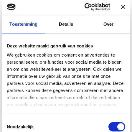
Toestemming
Details
Over
Deze website maakt gebruik van cookies
We gebruiken cookies om content en advertenties te
personaliseren, om functies voor social media te bieden
en om ons websiteverkeer te analyseren. Ook delen we
informatie over uw gebruik van onze site met onze
Bram Maters
partners voor social media, adverteren en analyse. Deze
Lokale Partner Wijchen
partners kunnen deze gegevens combineren met andere
informatie die u aan ze heeft verstrekt of die ze hebben
bram@lokaal-werkt.nl
06-10501870
verzameld op basis van uw gebruik van hun services.
Toestemmingsselectie
Noodzakelijk