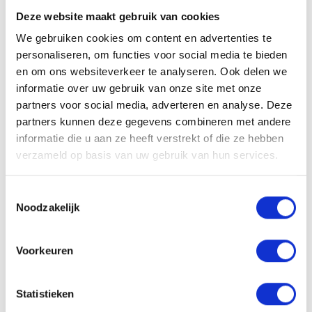
Bram Maters
Deze website maakt gebruik van cookies
Lokale Partner Wijchen
We gebruiken cookies om content en advertenties te
bram@lokaal-werkt.nl
personaliseren, om functies voor social media te bieden
06-10501870
en om ons websiteverkeer te analyseren. Ook delen we
informatie over uw gebruik van onze site met onze
partners voor social media, adverteren en analyse. Deze
partners kunnen deze gegevens combineren met andere
informatie die u aan ze heeft verstrekt of die ze hebben
verzameld op basis van uw gebruik van hun services.
Solliciteren
Toestemmingsselectie
Noodzakelijk
VACATURE DELEN
Voorkeuren
Statistieken
Sollicitatieprocedure