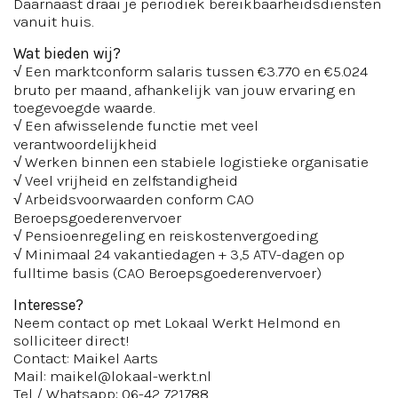
Daarnaast draai je periodiek bereikbaarheidsdiensten
vanuit huis.
Wat bieden wij?
√ Een marktconform salaris tussen €3.770 en €5.024
bruto per maand, afhankelijk van jouw ervaring en
toegevoegde waarde.
√ Een afwisselende functie met veel
verantwoordelijkheid
√ Werken binnen een stabiele logistieke organisatie
√ Veel vrijheid en zelfstandigheid
√ Arbeidsvoorwaarden conform CAO
Beroepsgoederenvervoer
√ Pensioenregeling en reiskostenvergoeding
√ Minimaal 24 vakantiedagen + 3,5 ATV-dagen op
fulltime basis (CAO Beroepsgoederenvervoer)
Interesse?
Neem contact op met Lokaal Werkt Helmond en
solliciteer direct!
Contact: Maikel Aarts
Mail: maikel@lokaal-werkt.nl
Tel / Whatsapp: 06-42 721788