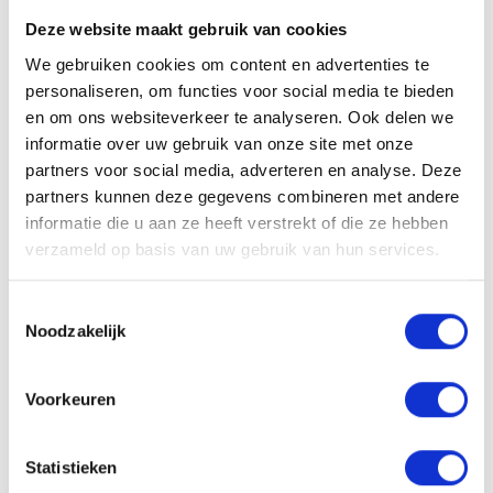
Lokale Partner Helmond en Deurne
Deze website maakt gebruik van cookies
maikel@lokaal-werkt.nl
We gebruiken cookies om content en advertenties te
0642721788
personaliseren, om functies voor social media te bieden
en om ons websiteverkeer te analyseren. Ook delen we
informatie over uw gebruik van onze site met onze
partners voor social media, adverteren en analyse. Deze
partners kunnen deze gegevens combineren met andere
Solliciteren
informatie die u aan ze heeft verstrekt of die ze hebben
verzameld op basis van uw gebruik van hun services.
Toestemmingsselectie
VACATURE DELEN
Noodzakelijk
Voorkeuren
Sollicitatieprocedure
Statistieken