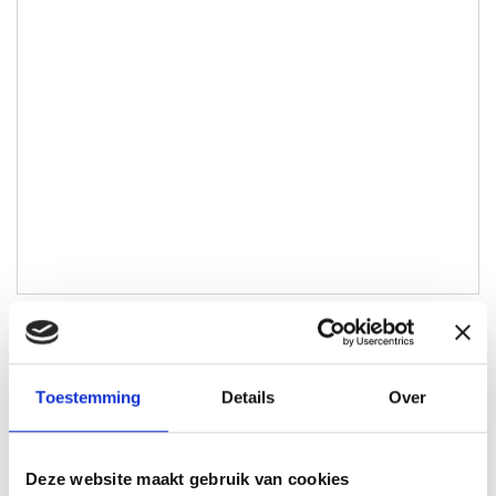
Maikel Aarts
Toestemming
Details
Over
Lokale Partner Helmond en Deurne
maikel@lokaal-werkt.nl
0642721788
Deze website maakt gebruik van cookies