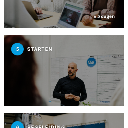
± 5 dagen
5
STARTEN
6
BEGELEIDING